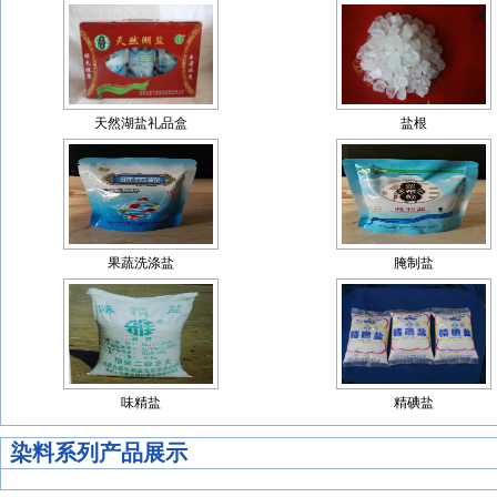
天然湖盐礼品盒
盐根
果蔬洗涤盐
腌制盐
味精盐
精碘盐
染料系列产品展示