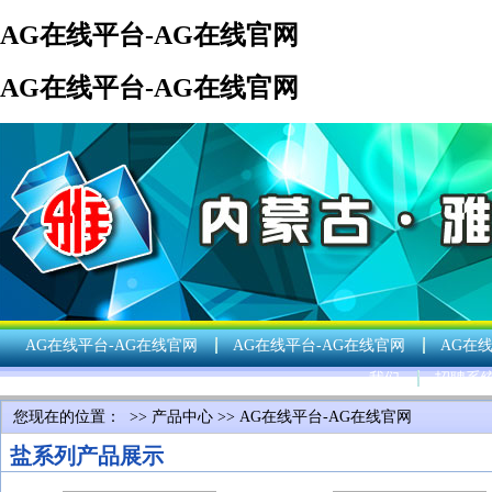
AG在线平台-AG在线官网
AG在线平台-AG在线官网
AG在线平台-AG在线官网
AG在线平台-AG在线官网
AG在
我们
招聘系
您现在的位置： >>
产品中心
>> AG在线平台-AG在线官网
盐系列产品展示