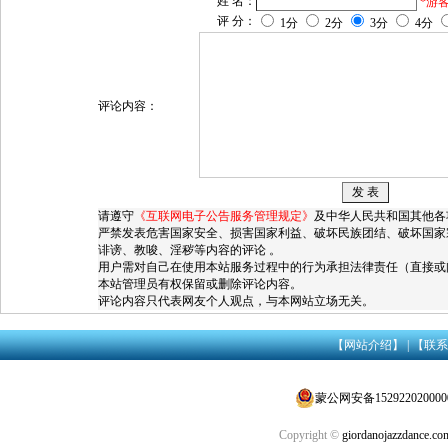
姓 名：
*游
评 分：
1分
2分
3分
4分
评论内容：
请遵守
《互联网电子公告服务管理规定》
及中华人民共和国其他各
严禁发表危害国家安全、损害国家利益、破坏民族团结、破坏国家
诽谤、教唆、淫秽等内容的评论 。
用户需对自己在使用本站服务过程中的行为承担法律责任（直接或
本站管理员有权保留或删除评论内容。
评论内容只代表网友个人观点，与本网站立场无关。
【网站介绍】
|
【联系
蒙公网安备152922020000
Copyright ©
giordanojazzdance.co