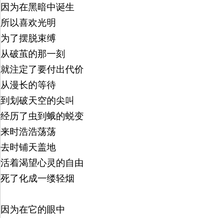
因为在黑暗中诞生
所以喜欢光明
为了摆脱束缚
从破茧的那一刻
就注定了要付出代价
从漫长的等待
到划破天空的尖叫
经历了虫到蛾的蜕变
来时浩浩荡荡
去时铺天盖地
活着渴望心灵的自由
死了化成一缕轻烟
因为在它的眼中