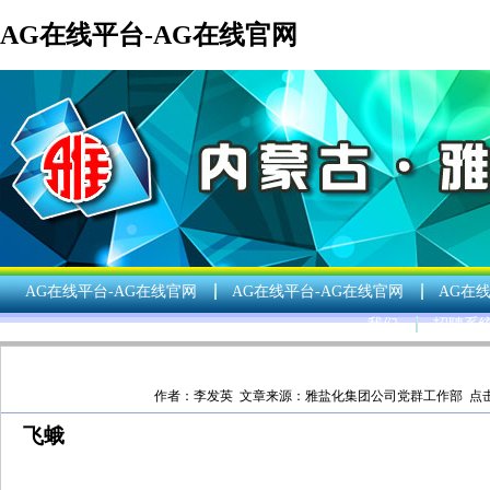
AG在线平台-AG在线官网
AG在线平台-AG在线官网
AG在线平台-AG在线官网
AG在
我们
招聘系
作者：
李发英
文章来源：
雅盐化集团公司党群工作部
点击数
飞蛾