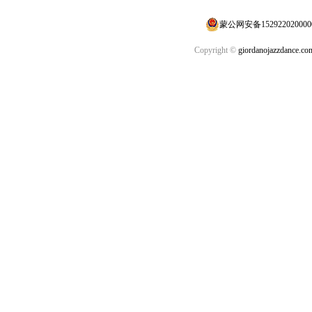
蒙公网安备152922020000
Copyright ©
giordanojazzdance.co