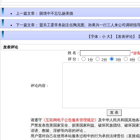
上一篇文章：
困境中不忘弘扬美德
下一篇文章：
盟关工委常务副主任陶克图、孙果兴一行三人来公司调研指
【字体：小 大】【
发表评论
】
发表评论
姓 名：
*游
评 分：
1分
2分
3分
4分
评论内容：
请遵守
《互联网电子公告服务管理规定》
及中华人民共和国其他各
严禁发表危害国家安全、损害国家利益、破坏民族团结、破坏国家
诽谤、教唆、淫秽等内容的评论 。
用户需对自己在使用本站服务过程中的行为承担法律责任（直接或