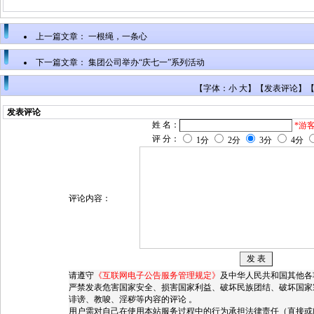
上一篇文章：
一根绳，一条心
下一篇文章：
集团公司举办“庆七一”系列活动
【字体：小 大】【
发表评论
】
发表评论
姓 名：
*游
评 分：
1分
2分
3分
4分
评论内容：
请遵守
《互联网电子公告服务管理规定》
及中华人民共和国其他各
严禁发表危害国家安全、损害国家利益、破坏民族团结、破坏国家
诽谤、教唆、淫秽等内容的评论 。
用户需对自己在使用本站服务过程中的行为承担法律责任（直接或