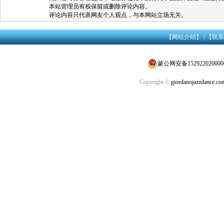
本站管理员有权保留或删除评论内容。
评论内容只代表网友个人观点，与本网站立场无关。
【网站介绍】
|
【联系
蒙公网安备152922020000
Copyright ©
giordanojazzdance.co