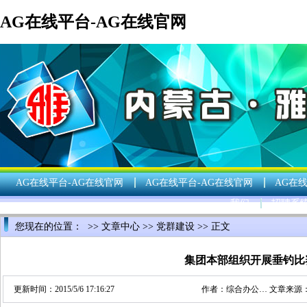
AG在线平台-AG在线官网
AG在线平台-AG在线官网
AG在线平台-AG在线官网
AG在
我们
招聘系
您现在的位置： >>
文章中心
>>
党群建设
>> 正文
集团本部组织开展垂钓比
更新时间：2015/5/6 17:16:27
作者：
综合办公…
文章来源