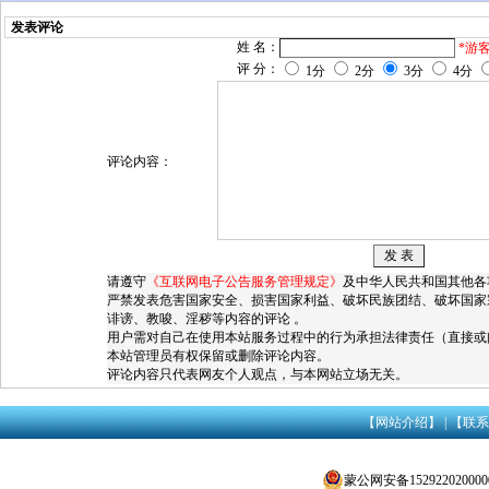
发表评论
姓 名：
*游
评 分：
1分
2分
3分
4分
评论内容：
请遵守
《互联网电子公告服务管理规定》
及中华人民共和国其他各
严禁发表危害国家安全、损害国家利益、破坏民族团结、破坏国家
诽谤、教唆、淫秽等内容的评论 。
用户需对自己在使用本站服务过程中的行为承担法律责任（直接或
本站管理员有权保留或删除评论内容。
评论内容只代表网友个人观点，与本网站立场无关。
【网站介绍】
|
【联系
蒙公网安备152922020000