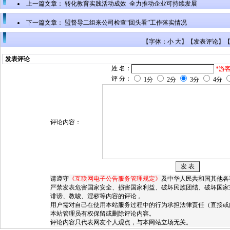
上一篇文章：
转化教育实践活动成效 全力推动企业可持续发展
下一篇文章：
盟督导二组来公司检查“回头看”工作落实情况
【字体：小 大】【
发表评论
】
发表评论
姓 名：
*游
评 分：
1分
2分
3分
4分
评论内容：
请遵守
《互联网电子公告服务管理规定》
及中华人民共和国其他各
严禁发表危害国家安全、损害国家利益、破坏民族团结、破坏国家
诽谤、教唆、淫秽等内容的评论 。
用户需对自己在使用本站服务过程中的行为承担法律责任（直接或
本站管理员有权保留或删除评论内容。
评论内容只代表网友个人观点，与本网站立场无关。