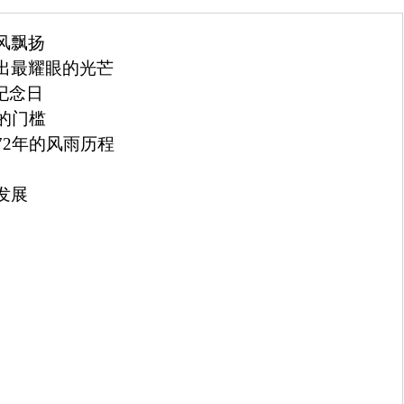
风飘扬
出最耀眼的光芒
纪念日
的门槛
72
年的风雨历程
发展