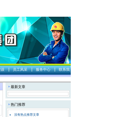
建设
员工风采
服务中心
联系我
：
最新文章
热门推荐
没有热点推荐文章