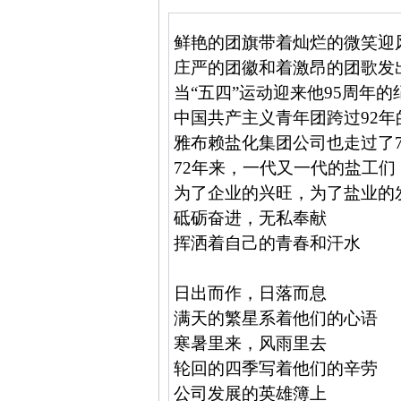
鲜艳的团旗带着灿烂的微笑迎
庄严的团徽和着激昂的团歌发
当“五四”运动迎来他
95
周年的
中国共产主义青年团跨过
92
年
雅布赖盐化集团公司也走过了
72
年来，一代又一代的盐工们
为了企业的兴旺，为了盐业的
砥砺奋进，无私奉献
挥洒着自己的青春和汗水
日出而作，日落而息
满天的繁星系着他们的心语
寒暑里来，风雨里去
轮回的四季写着他们的辛劳
公司发展的英雄簿上