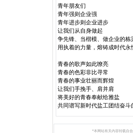
青年朋友们
青年强则企业强
青年进步则企业进步
让我们从自身做起
争先锋、当楷模、做企业的栋
用执着的力量，熔铸成时代永
青春的歌声如此嘹亮
青春的色彩非比寻常
青春的事业壮丽而辉煌
让我们手挽手、肩并肩
将美好的青春奉献给雅盐
共同谱写新时代盐工团结奋斗
*本网站有关内容转载自