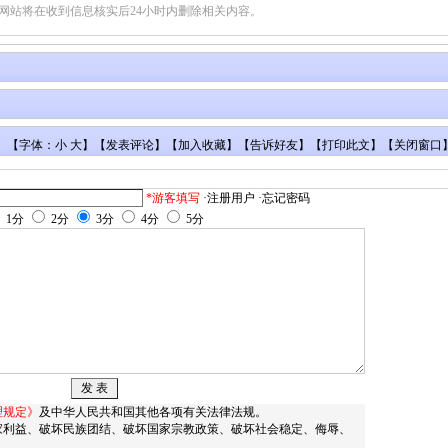
网站将在收到信息核实后24小时内删除相关内容。
【字体：小 大】【
发表评论
】【
加入收藏
】【
告诉好友
】【
打印此文
】【
关闭窗口
*游客填写
·注册用户
·忘记密码
1分
2分
3分
4分
5分
理规定》
及中华人民共和国其他各项有关法律法规。
家利益、破坏民族团结、破坏国家宗教政策、破坏社会稳定、侮辱、
。