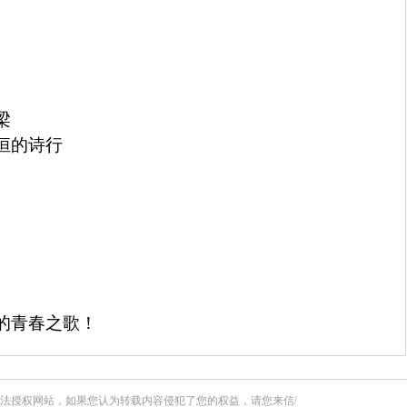
梁
恒的诗行
的青春之歌！
合法授权网站，如果您认为转载内容侵犯了您的权益，请您来信/