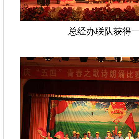
总经办联队获得