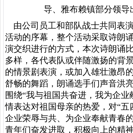
导、雅布赖镇部分领导
由公司员工和部队战士共同表
活动的序幕，整个活动采取诗朗
演交织进行的方式，本次诗朗诵
多样，各代表队或伴随激扬的背
的情景剧表演，或加入雄壮激昂
舒畅的舞蹈，朗诵选手们声音洪
围绕“我与祖国共奋进，我为企业
情表达对祖国母亲的热爱，对“五
企业荣辱与共、为企业奉献青春
青年们奋发进取，积极向上的精