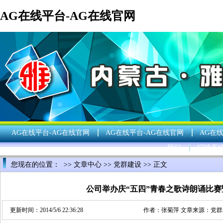
AG在线平台-AG在线官网
AG在线平台-AG在线官网
AG在线平台-AG在线官网
AG在
我们
招聘系
您现在的位置： >>
文章中心
>>
党群建设
>> 正文
公司举办庆“五四”青春之歌诗朗诵比
更新时间：2014/5/6 22:36:28
作者：
张菊萍
文章来源：
党群