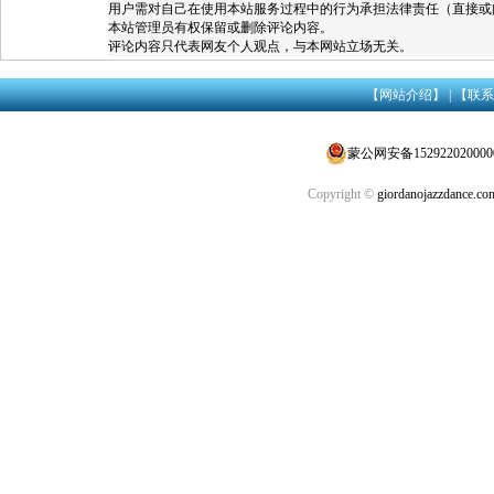
用户需对自己在使用本站服务过程中的行为承担法律责任（直接或
本站管理员有权保留或删除评论内容。
评论内容只代表网友个人观点，与本网站立场无关。
【网站介绍】
|
【联系
蒙公网安备152922020000
Copyright ©
giordanojazzdance.co