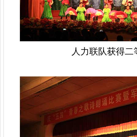
人力联队获得二