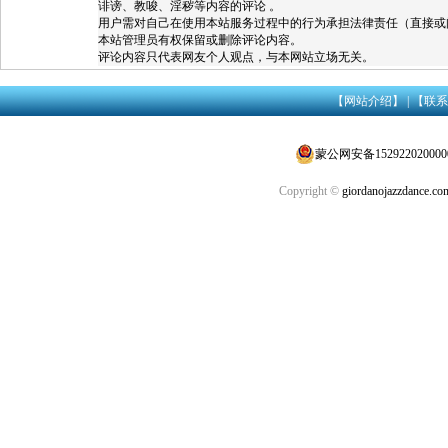
诽谤、教唆、淫秽等内容的评论 。
用户需对自己在使用本站服务过程中的行为承担法律责任（直接或
本站管理员有权保留或删除评论内容。
评论内容只代表网友个人观点，与本网站立场无关。
【网站介绍】
|
【联系
蒙公网安备152922020000
Copyright ©
giordanojazzdance.co