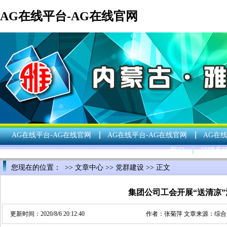
AG在线平台-AG在线官网
AG在线平台-AG在线官网
AG在线平台-AG在线官网
AG在
我们
招聘系
您现在的位置： >>
文章中心
>>
党群建设
>> 正文
集团公司工会开展“送清凉”
更新时间：2020/8/6 20:12:40
作者：
张菊萍
文章来源：
综合