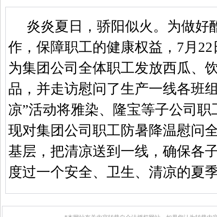
炎炎夏日，骄阳似火。为做好
作，保障职工的健康权益，
7
月
22
为集团公司全体职工发放西瓜、
品，并走访慰问了生产一线各班组
凉”活动将雅染、隆宝等子公司职
现对集团公司职工防暑降温慰问
基层，把清凉送到一线，确保各
度过一个安全、卫生、清凉的夏