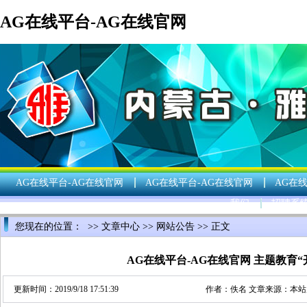
AG在线平台-AG在线官网
AG在线平台-AG在线官网
AG在线平台-AG在线官网
AG在
我们
招聘系
您现在的位置： >>
文章中心
>>
网站公告
>> 正文
AG在线平台-AG在线官网 主题教育
更新时间：2019/9/18 17:51:39
作者：佚名 文章来源：本站