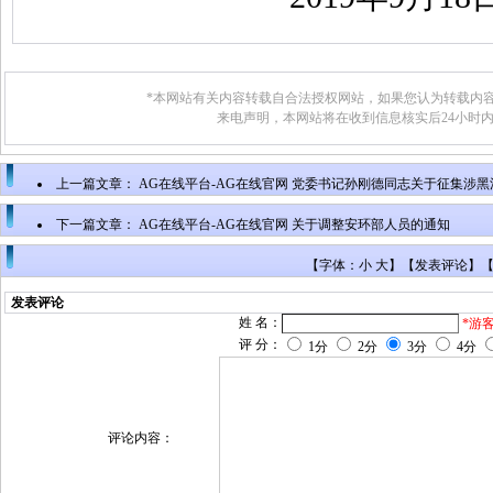
*本网站有关内容转载自合法授权网站，如果您认为转载内容
来电声明，本网站将在收到信息核实后24小时
上一篇文章：
AG在线平台-AG在线官网 党委书记孙刚德同志关于征集涉
下一篇文章：
AG在线平台-AG在线官网 关于调整安环部人员的通知
【字体：小 大】【
发表评论
】
发表评论
姓 名：
*游
评 分：
1分
2分
3分
4分
评论内容：