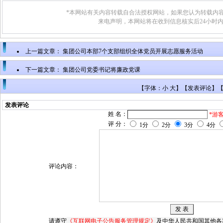
*本网站有关内容转载自合法授权网站，如果您认为转载内容
来电声明，本网站将在收到信息核实后24小时
上一篇文章：
集团公司本部7个支部组织全体党员开展志愿服务活动
下一篇文章：
集团公司党委书记将廉政党课
【字体：小 大】【
发表评论
】
发表评论
姓 名：
*游
评 分：
1分
2分
3分
4分
评论内容：
请遵守
《互联网电子公告服务管理规定》
及中华人民共和国其他各