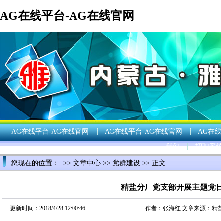
AG在线平台-AG在线官网
AG在线平台-AG在线官网
AG在线平台-AG在线官网
AG在
我们
招聘系
您现在的位置： >>
文章中心
>>
党群建设
>> 正文
精盐分厂党支部开展主题党
更新时间：2018/4/28 12:00:46
作者：
张海红
文章来源：
精