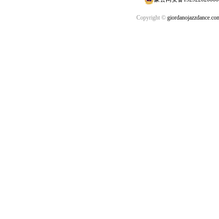
Copyright ©
giordanojazzdance.co