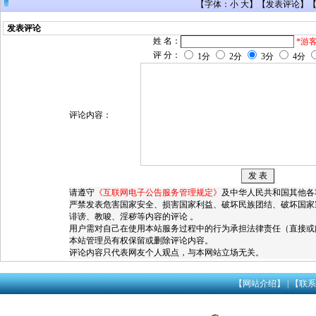
【字体：小 大】【
发表评论
】
发表评论
姓 名：
*游
评 分：
1分
2分
3分
4分
评论内容：
请遵守
《互联网电子公告服务管理规定》
及中华人民共和国其他各
严禁发表危害国家安全、损害国家利益、破坏民族团结、破坏国家
诽谤、教唆、淫秽等内容的评论 。
用户需对自己在使用本站服务过程中的行为承担法律责任（直接或
本站管理员有权保留或删除评论内容。
评论内容只代表网友个人观点，与本网站立场无关。
【网站介绍】
|
【联系