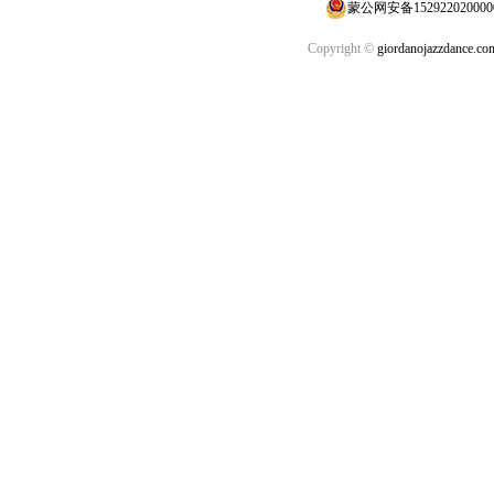
蒙公网安备152922020000
Copyright ©
giordanojazzdance.co