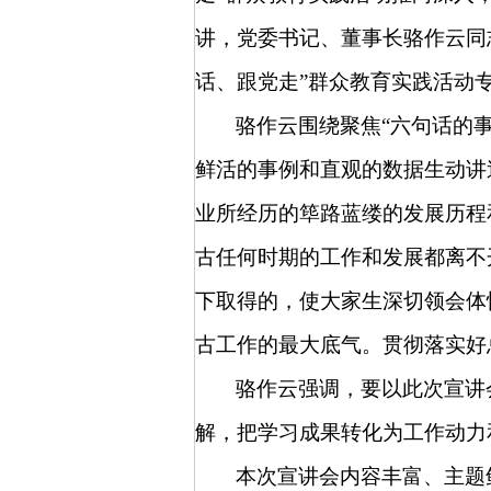
讲，党委书记、董事长骆作云同
话、跟党走”群众教育实践活动
骆作云围绕聚焦“六句话的
鲜活的事例和直观的数据生动讲
业所经历的筚路蓝缕的发展历程
古任何时期的工作和发展都离不
下取得的，使大家生深切领会体
古工作的最大底气。贯彻落实好
骆作云强调，要以此次宣讲
解，把学习成果转化为工作动力
本次宣讲会内容丰富、主题