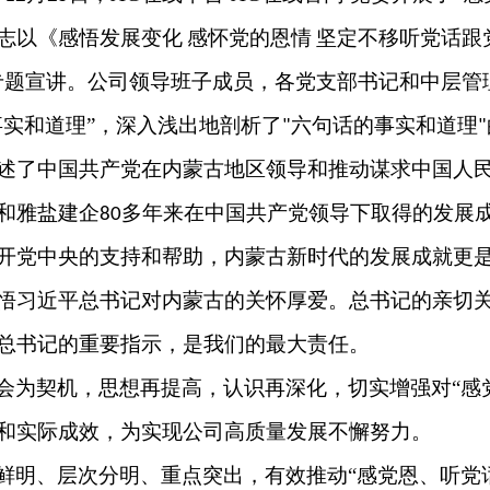
志以《感悟发展变化
感怀党的恩情
坚定不移听党话跟
专题宣讲。公司领导班子成员，各党支部书记和中层管
事实和道理”，深入浅出地剖析了
六句话的事实和道理
"
"
述了中国共产党在内蒙古地区领导和推动谋求中国人
和雅盐建企
多年来在中国共产党领导下取得的发展
80
开党中央的支持和帮助，内蒙古新时代的发展成就更
悟习近平总书记对内蒙古的关怀厚爱。总书记的亲切
总书记的重要指示，是我们的最大责任。
会为契机，思想再提高，认识再深化，切实增强对“感
和实际成效，为实现公司高质量发展不懈努力。
鲜明、层次分明、重点突出，有效推动“感党恩、听党