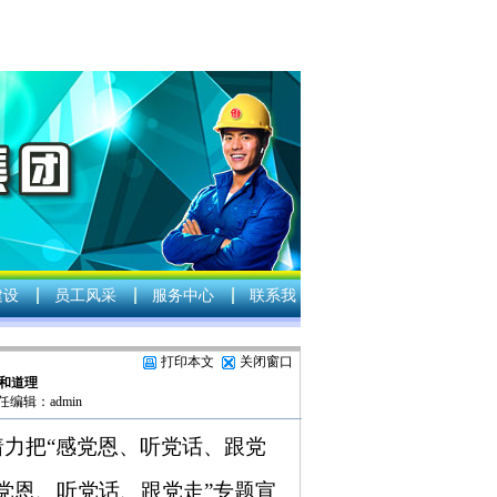
建设
员工风采
服务中心
联系我
打印本文
关闭窗口
和道理
责任编辑：admin
力把“感党恩、听党话、跟党
感党恩、听党话、跟党走”专题宣