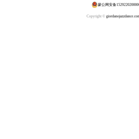
蒙公网安备152922020000
Copyright ©
giordanojazzdance.co