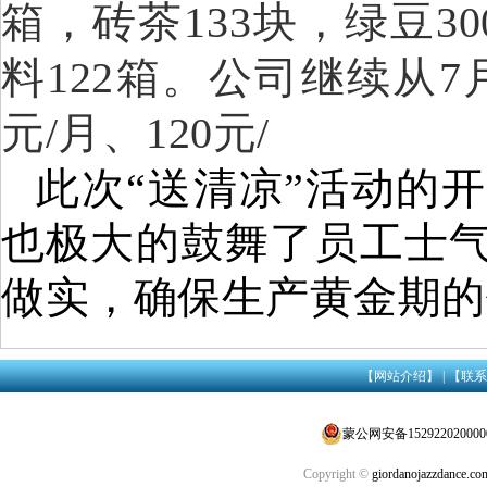
箱，砖茶
133
块，绿豆
30
料
122
箱。公司继续从
7
元
/
月、
120
元
/
此次“送清凉”活动的
也极大的鼓舞了员工士
做实，确保生产黄金期的
【网站介绍】
|
【联系
蒙公网安备152922020000
Copyright ©
giordanojazzdance.co