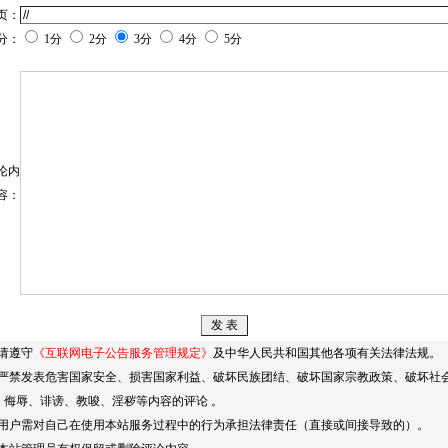
 页：
 分：
1分
2分
3分
4分
5分
论内
容：
请遵守
《互联网电子公告服务管理规定》
及中华人民共和国其他各项有关法律法规。
严禁发表危害国家安全、损害国家利益、破坏民族团结、破坏国家宗教政策、破坏社
、侮辱、诽谤、教唆、淫秽等内容的评论 。
用户需对自己在使用本站服务过程中的行为承担法律责任（直接或间接导致的）。