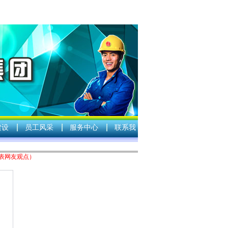
建设
员工风采
服务中心
联系我
表网友观点）