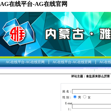
AG在线平台-AG在线官网
AG在线平台-AG在线官网
AG在线平台-AG在线官网
AG在
我们
招聘系
评论主题：食盐原来那么厉害
姓 名：
性 别：
男
女
E-mai
l：