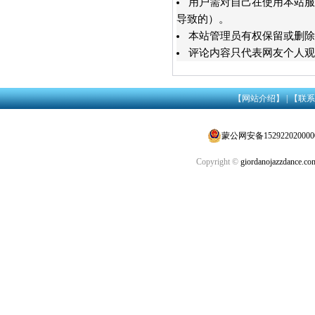
用户需对自己在使用本站服
导致的）。
本站管理员有权保留或删除
评论内容只代表网友个人观
【网站介绍】
|
【联系
蒙公网安备152922020000
Copyright ©
giordanojazzdance.co