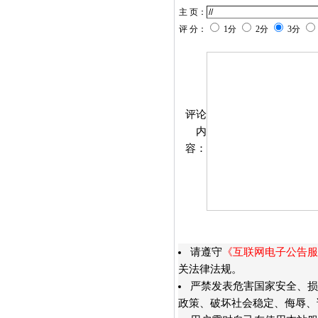
主 页：
评 分：
1分
2分
3分
评论
内
容：
请遵守
《互联网电子公告服
关法律法规。
严禁发表危害国家安全、损
政策、破坏社会稳定、侮辱、