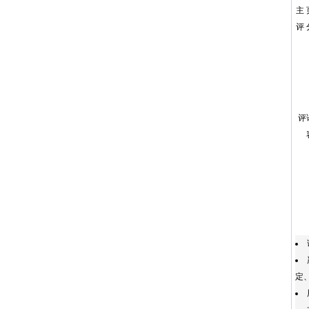
主
评
评
定